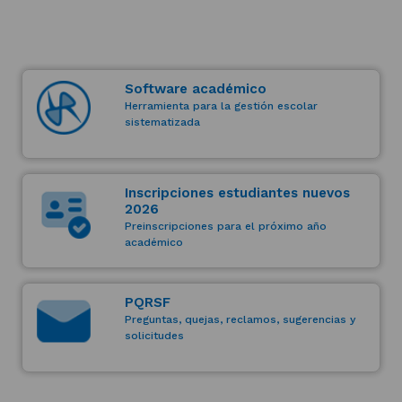
Software académico
Herramienta para la gestión escolar
sistematizada
(Este
enlace
abrirá
una
Inscripciones estudiantes nuevos
nueva
2026
pestaña)
Preinscripciones para el próximo año
académico
(Este
enlace
abrirá
PQRSF
una
Preguntas, quejas, reclamos, sugerencias y
nueva
solicitudes
pestaña)