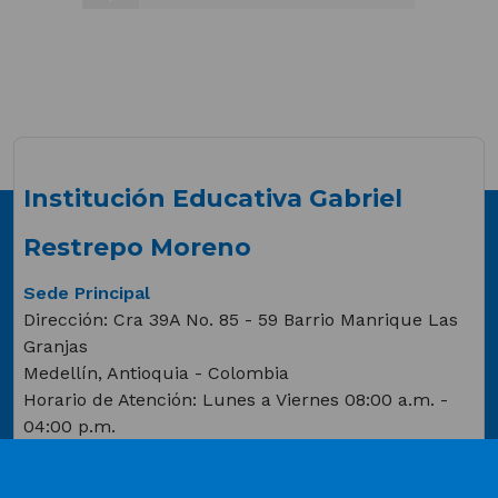
(Este
enlace
abrirá
una
Institución Educativa Gabriel
nueva
pestaña)
Restrepo Moreno
Sede Principal
Dirección: Cra 39A No. 85 - 59 Barrio Manrique Las
Granjas
Medellín, Antioquia - Colombia
Horario de Atención: Lunes a Viernes 08:00 a.m. -
04:00 p.m.
Teléfonos: +(57)604 263 16 45 - 604 263 24 28 - 604
571 03 43