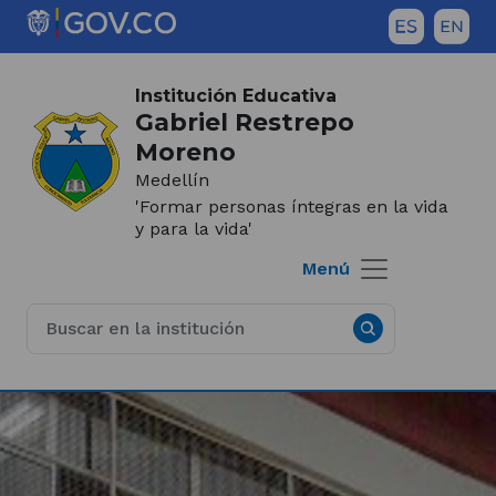
Saltar al contenido principal
Inicio del contenido principal
(Este
enlace
Institución Educativa
abrirá
Gabriel Restrepo
una
Moreno
nueva
Medellín
pestaña)
'Formar personas íntegras en la vida
y para la vida'
Menú